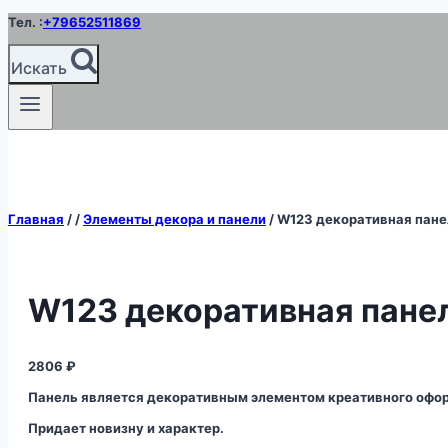
Перейти
Тел. :
+79652511869
к
содержимому
Искать
Главная
/
/
Элементы декора и панели
/
W123 декоративная пане
W123 декоративная пане
2806
₽
Панель является декоративным элементом креативного офор
Придает новизну и характер.