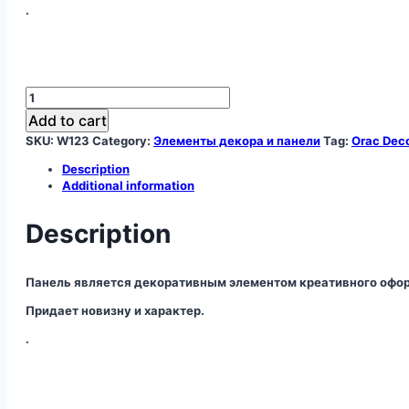
.
W123
декоративная
Add to cart
панель
SKU:
W123
Category:
Элементы декора и панели
Tag:
Orac Dec
quantity
Description
Additional information
Description
Панель является декоративным элементом креативного офор
Придает новизну и характер.
.