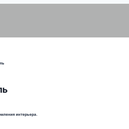
ль
ль
мления интерьера.