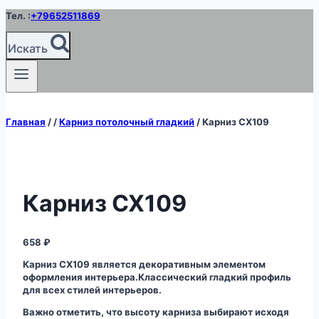
Перейти
Тел. :
+79652511869
к
содержимому
Искать
Главная
/
/
Карниз потолочный гладкий
/
Карниз CX109
Карниз CX109
658
₽
Карниз CX109 является декоративным элементом
оформления интерьера.Классический гладкий профиль
для всех стилей интерьеров.
Важно отметить, что высоту карниза выбирают исходя