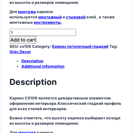
из высоты и размеров помещения.
Для
монтажа
карниза
используется
монтажный
и
стыковой
клей , а также
монтажные
инструменты
.
Карниз
CX109
Add to cart
quantity
SKU:
cx109
Category:
Карниз потолочный гладкий
Tag:
Orac Decor
Description
Additional information
Description
Карниз CX109 является декоративным элементом
оформления интерьера.Классический гладкий профиль
для всех стилей интерьеров.
Важно отметить, что высоту карниза выбирают исходя
из высоты и размеров помещения.
Для
монтажа
карниза