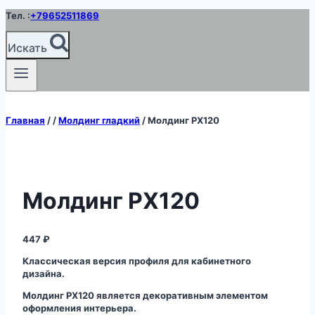
Перейти
Тел. :
+79652511869
к
содержимому
Искать
Главная
/
/
Молдинг гладкий
/
Молдинг PX120
Молдинг PX120
447
₽
Классическая версия профиля для кабинетного
дизайна.
Молдинг PX120 является декоративным элементом
оформления интерьера.