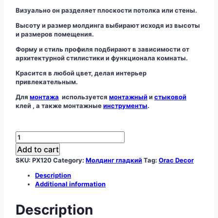
Визуально он разделяет плоскости потолка или стены.
Высоту и размер молдинга выбирают исходя из высоты
и размеров помещения.
Форму и стиль профиля подбирают в зависимости от
архитектурной стилистики и функционала комнаты.
Красится в любой цвет, делая интерьер
привлекательным.
Для
монтажа
используется
монтажный
и
стыковой
клей , а также монтажные
инструменты
.
Молдинг
PX120
Add to cart
quantity
SKU:
PX120
Category:
Молдинг гладкий
Tag:
Orac Decor
Description
Additional information
Description