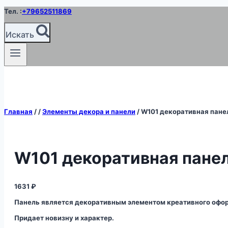
Перейти
Тел. :
+79652511869
к
содержимому
Искать
Главная
/
/
Элементы декора и панели
/
W101 декоративная пане
W101 декоративная пане
1631
₽
Панель является декоративным элементом креативного офор
Придает новизну и характер.