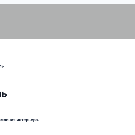
ль
ль
мления интерьера.