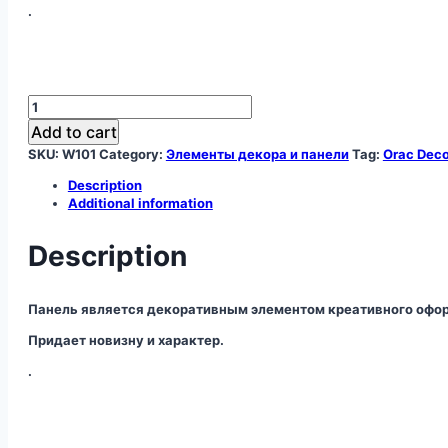
.
W101
декоративная
Add to cart
панель
SKU:
W101
Category:
Элементы декора и панели
Tag:
Orac Deco
quantity
Description
Additional information
Description
Панель является декоративным элементом креативного офор
Придает новизну и характер.
.