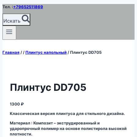
Перейти
Тел. :
+79652511869
к
содержимому
Искать
Главная
/
/
Плинтус напольный
/
Плинтус DD705
Плинтус DD705
1300
₽
Классическая версия плинтуса для стильного дизайна.
Материал : Композит – экструдированный и
ударопрочный полимер на основе полистирола высокой
плотности.