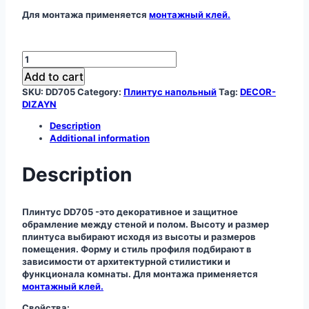
Для монтажа применяется
монтажный клей.
Плинтус
DD705
Add to cart
quantity
SKU:
DD705
Category:
Плинтус напольный
Tag:
DECOR-
DIZAYN
Description
Additional information
Description
Плинтус DD705 -это декоративное и защитное
обрамление между стеной и полом. Высоту и размер
плинтуса выбирают исходя из высоты и размеров
помещения. Форму и стиль профиля подбирают в
зависимости от архитектурной стилистики и
функционала комнаты. Для монтажа применяется
монтажный клей.
Свойства: