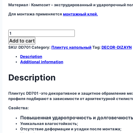
Материал : Композит – экструдированный и ударопрочный по
Для монтажа применяется
монтажный клей.
Плинтус
DD701
Add to cart
quantity
SKU:
DD701
Category:
Плинтус напольный
Tag:
DECOR-DIZAYN
Description
Additional information
Description
Плинтус DD701 -это декоративное и защитное обрамление ме
профиля подбирают в зависимости от архитектурной стилис
Свойства:
Повышенная ударопрочность и долговечность
Уникальная влагостойкость;
Отсутствие деформации и усадки после монтажа;