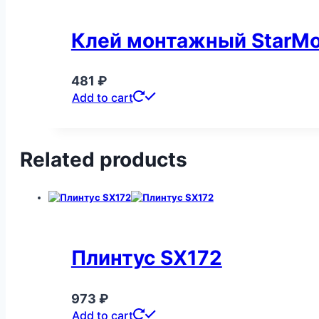
Клей монтажный StarMo
481
₽
Add to cart
Related products
Плинтус SX172
973
₽
Add to cart