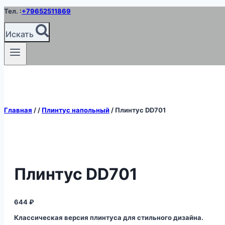
Перейти
Тел. :
+79652511869
к
содержимому
Искать
Главная
/
/
Плинтус напольный
/
Плинтус DD701
Плинтус DD701
644
₽
Классическая версия плинтуса для стильного дизайна.