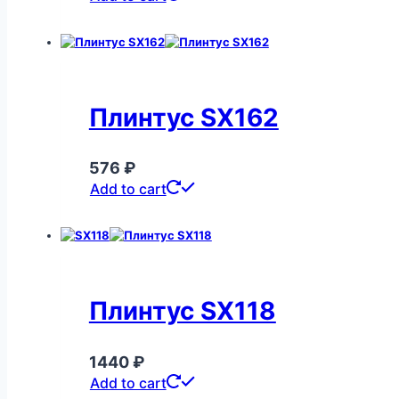
Плинтус SX162
576
₽
Add to cart
Плинтус SX118
1440
₽
Add to cart