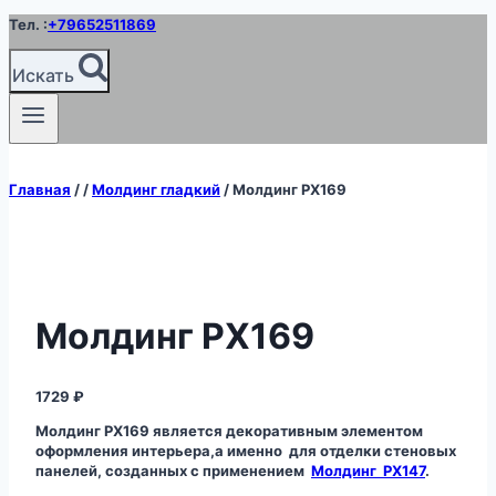
Перейти
Тел. :
+79652511869
к
содержимому
Искать
Главная
/
/
Молдинг гладкий
/
Молдинг PX169
Молдинг PX169
1729
₽
Молдинг PX169 является декоративным элементом
оформления интерьера,а именно для отделки стеновых
панелей, созданных с применением
Молдинг РХ147
.