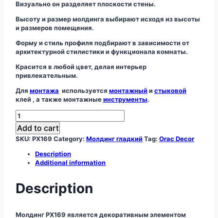
Визуально он разделяет плоскости стены.
Высоту и размер молдинга выбирают исходя из высоты
и размеров помещения.
Форму и стиль профиля подбирают в зависимости от
архитектурной стилистики и функционала комнаты.
Красится в любой цвет, делая интерьер
привлекательным.
Для
монтажа
используется
монтажный
и
стыковой
клей , а также монтажные
инструменты
.
Молдинг
PX169
Add to cart
quantity
SKU:
PX169
Category:
Молдинг гладкий
Tag:
Orac Decor
Description
Additional information
Description
Молдинг PX169 является декоративным элементом