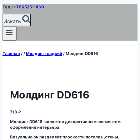
Перейти
Тел. :
+79652511869
к
содержимому
Искать
Главная
/
/
Молдинг гладкий
/
Молдинг DD616
Молдинг DD616
718
₽
Молдинг DD616 является декоративным элементом
оформления интерьера.
Визуально он разделяет плоскости потолка ,стены.