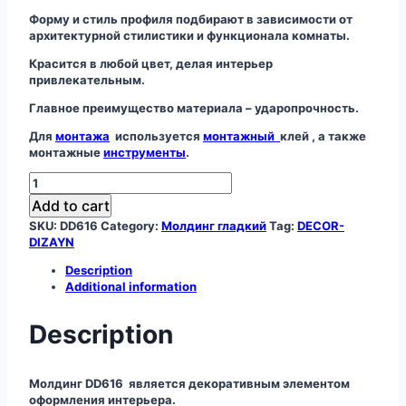
Форму и стиль профиля подбирают в зависимости от
архитектурной стилистики и функционала комнаты.
Красится в любой цвет, делая интерьер
привлекательным.
Главное преимущество материала – ударопрочность.
Для
монтажа
используется
монтажный
клей , а также
монтажные
инструменты
.
Молдинг
DD616
Add to cart
quantity
SKU:
DD616
Category:
Молдинг гладкий
Tag:
DECOR-
DIZAYN
Description
Additional information
Description
Молдинг DD616 является декоративным элементом
оформления интерьера.