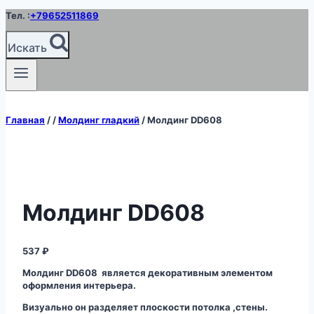
Перейти
Тел. :
+79652511869
к
содержимому
Искать
Главная
/
/
Молдинг гладкий
/
Молдинг DD608
Молдинг DD608
537
₽
Молдинг DD608 является декоративным элементом
оформления интерьера.
Визуально он разделяет плоскости потолка ,стены.