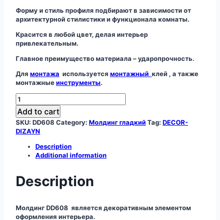
Форму и стиль профиля подбирают в зависимости от
архитектурной стилистики и функционала комнаты.
Красится в любой цвет, делая интерьер
привлекательным.
Главное преимущество материала – ударопрочность.
Для
монтажа
используется
монтажный
клей , а также
монтажные
инструменты
.
Молдинг
DD608
Add to cart
quantity
SKU:
DD608
Category:
Молдинг гладкий
Tag:
DECOR-
DIZAYN
Description
Additional information
Description
Молдинг DD608 является декоративным элементом
оформления интерьера.