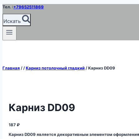
Перейти
Тел. :
+79652511869
к
содержимому
Искать
Главная
/
/
Карниз потолочный гладкий
/
Карниз DD09
Карниз DD09
187
₽
Карниз DD09 является декоративным элементом оформления