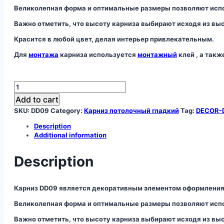
Великолепная форма и оптимальные размеры позволяют испо
Важно отметить, что высоту карниза выбирают исходя из вы
Красится в любой цвет, делая интерьер привлекательным.
Для
монтажа
карниза используется
монтажный
клей , а так
Карниз
DD09
Add to cart
quantity
SKU:
DD09
Category:
Карниз потолочный гладкий
Tag:
DECOR-
Description
Additional information
Description
Карниз DD09 является декоративным элементом оформления
Великолепная форма и оптимальные размеры позволяют испо
Важно отметить, что высоту карниза выбирают исходя из вы