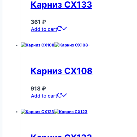
Карниз CX133
361
₽
Add to cart
Карниз CX108
918
₽
Add to cart