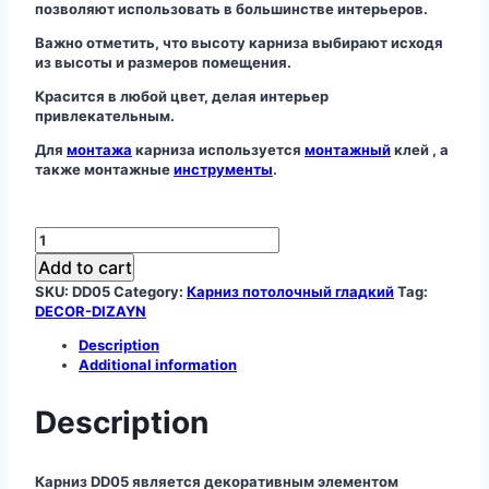
позволяют использовать в большинстве интерьеров.
Важно отметить, что высоту карниза выбирают исходя
из высоты и размеров помещения.
Красится в любой цвет, делая интерьер
привлекательным.
Для
монтажа
карниза используется
монтажный
клей , а
также монтажные
инструменты
.
Карниз
DD05
Add to cart
quantity
SKU:
DD05
Category:
Карниз потолочный гладкий
Tag:
DECOR-DIZAYN
Description
Additional information
Description
Карниз DD05 является декоративным элементом