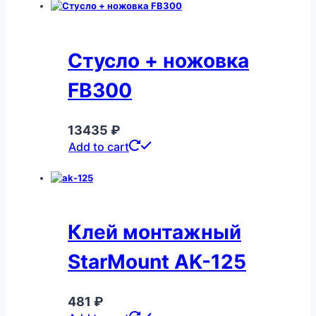
Стусло + ножовка
FB300
13435
₽
Add to cart
Клей монтажный
StarMount AK-125
481
₽