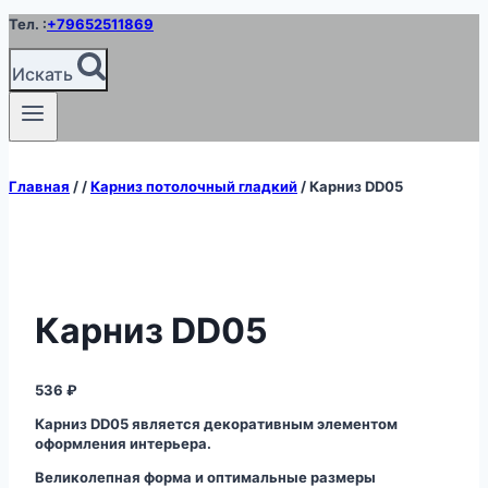
Перейти
Тел. :
+79652511869
к
содержимому
Искать
Главная
/
/
Карниз потолочный гладкий
/
Карниз DD05
Карниз DD05
536
₽
Карниз DD05 является декоративным элементом
оформления интерьера.
Великолепная форма и оптимальные размеры