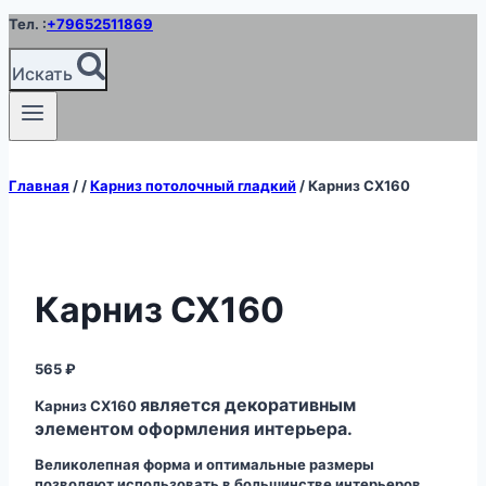
Перейти
Тел. :
+79652511869
к
содержимому
Искать
Главная
/
/
Карниз потолочный гладкий
/
Карниз CX160
Карниз CX160
565
₽
является декоративным
Карниз CX160
элементом оформления интерьера.
Великолепная форма и оптимальные размеры
позволяют использовать в большинстве интерьеров.