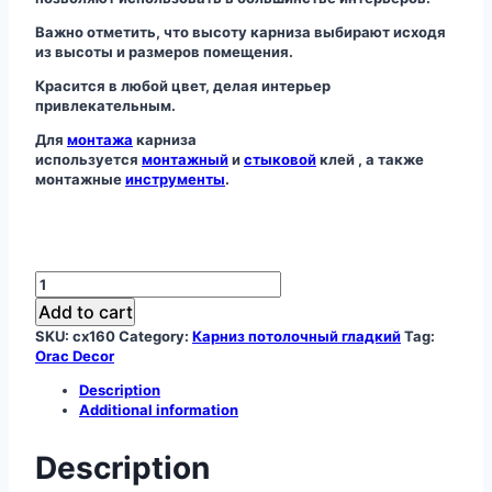
Важно отметить, что высоту карниза выбирают исходя
из высоты и размеров помещения.
Красится в любой цвет, делая интерьер
привлекательным.
Для
монтажа
карниза
используется
монтажный
и
стыковой
клей , а также
монтажные
инструменты
.
Карниз
CX160
Add to cart
quantity
SKU:
cx160
Category:
Карниз потолочный гладкий
Tag:
Orac Decor
Description
Additional information
Description