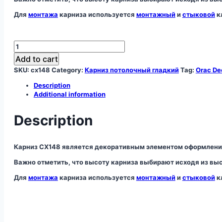
Для
монтажа
карниза используется
монтажный
и
стыковой
к
Карниз
CX148
Add to cart
quantity
SKU:
cx148
Category:
Карниз потолочный гладкий
Tag:
Orac De
Description
Additional information
Description
Карниз CX148 является декоративным элементом оформлени
Важно отметить, что высоту карниза выбирают исходя из вы
Для
монтажа
карниза используется
монтажный
и
стыковой
к