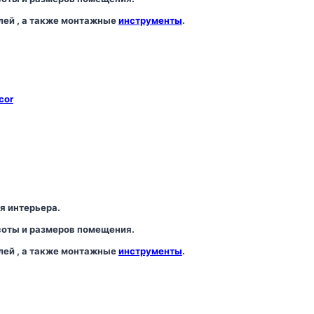
лей , а также монтажные
инструменты
.
cor
я интерьера.
соты и размеров помещения.
лей , а также монтажные
инструменты
.