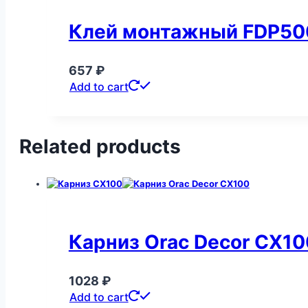
Клей монтажный FDP500
657
₽
Add to cart
Related products
Карниз Orac Decor CX10
1028
₽
Add to cart