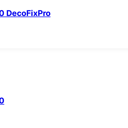
 DecoFixPro
0