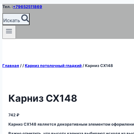
Перейти
Тел. :
+79652511869
к
содержимому
Искать
Главная
/
/
Карниз потолочный гладкий
/
Карниз CX148
Карниз CX148
742
₽
Карниз CX148 является декоративным элементом оформлени
Важно отметить, что высоту карниза выбирают исходя из вы