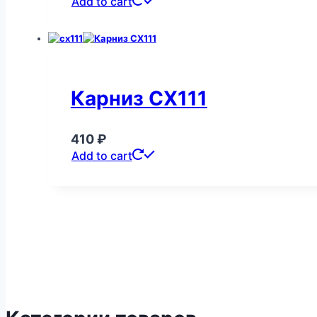
Add to cart
Карниз CX111
410
₽
Add to cart