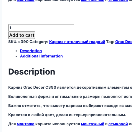
Карниз
C390
Add to cart
quantity
SKU:
c390
Category:
Карниз потолочный гладкий
Tag:
Orac De
Description
Additional information
Description
Карниз Orac Decor C390 является декоративным элементом 
Великолепная форма и оптимальные размеры позволяют испо
Важно отметить, что высоту карниза выбирают исходя из вы
Красится в любой цвет, делая интерьер привлекательным.
Для
монтажа
карниза используется
монтажный
и
стыковой
к