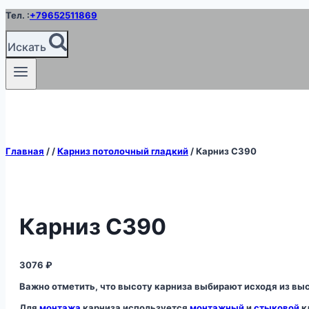
Перейти
Тел. :
+79652511869
к
содержимому
Искать
Главная
/
/
Карниз потолочный гладкий
/
Карниз C390
Карниз C390
3076
₽
Важно отметить, что высоту карниза выбирают исходя из вы
Для
монтажа
карниза используется
монтажный
и
стыковой
к