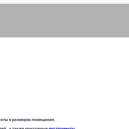
соты и размеров помещения.
лей , а также монтажные
инструменты
.