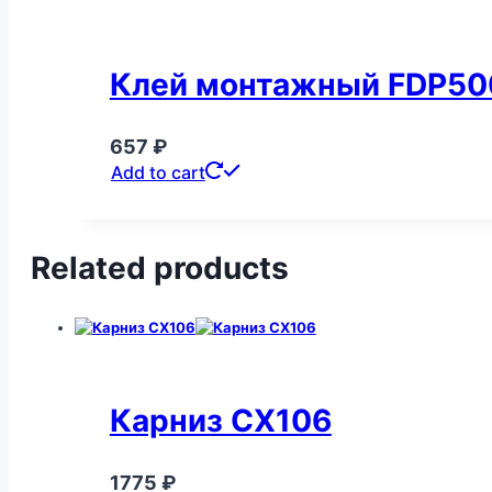
Клей монтажный FDP500
657
₽
Add to cart
Related products
Карниз CX106
1775
₽