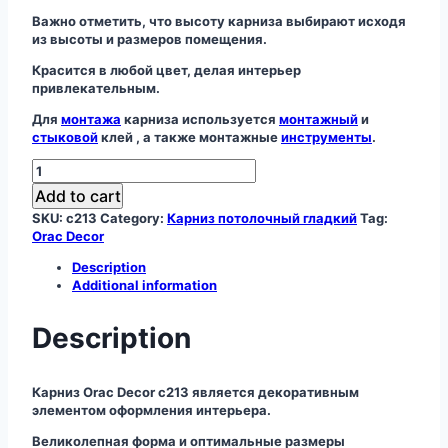
Важно отметить, что высоту карниза выбирают исходя
из высоты и размеров помещения.
Красится в любой цвет, делая интерьер
привлекательным.
Для
монтажа
карниза используется
монтажный
и
стыковой
клей , а также монтажные
инструменты
.
Карниз
C213
Add to cart
quantity
SKU:
c213
Category:
Карниз потолочный гладкий
Tag:
Orac Decor
Description
Additional information
Description
Карниз Orac Decor c213 является декоративным
элементом оформления интерьера.
Великолепная форма и оптимальные размеры