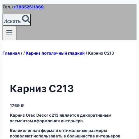
Перейти
Тел. :
+79652511869
к
содержимому
Искать
Главная
/
/
Карниз потолочный гладкий
/
Карниз C213
Карниз C213
1769
₽
Карниз Orac Decor c213 является декоративным
элементом оформления интерьера.
Великолепная форма и оптимальные размеры
позволяют использовать в большинстве интерьеров.